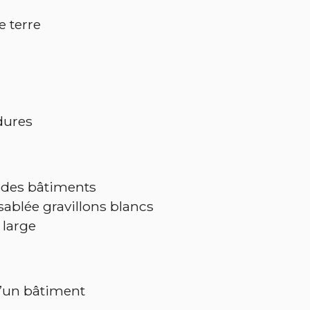
 terre
dures
s des bâtiments
sablée gravillons blancs
 large
d’un bâtiment