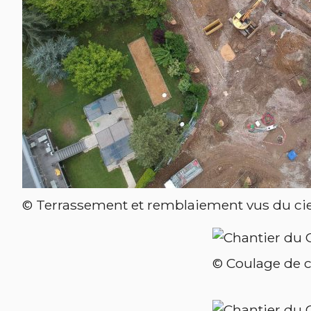
© Terrassement et remblaiement vus du cie
© Coulage de c