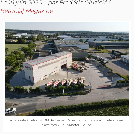
Le 16 juin 2020 – par Frédéric Gluzicki /
Béton[s] Magazine
La centrale à béton SEBM de Genas (69) est la première à avoir été mise en
place, dès 2013. [©Martel Groupe]