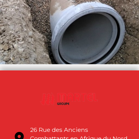
26 Rue des Anciens
location_on
Combattants en Afrique du Nord