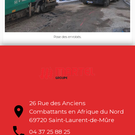
Pose des enrobés.
26 Rue des Anciens
location_on
Combattants en Afrique du Nord
69720 Saint-Laurent-de-Mûre
local_phone
04 37 25 88 25