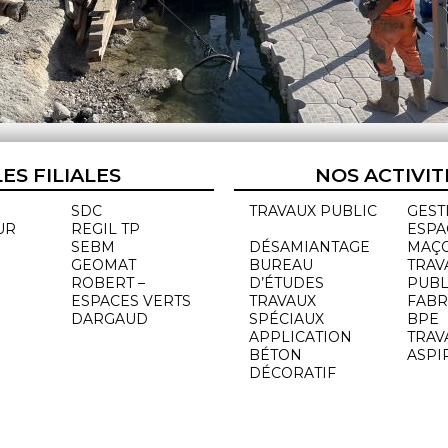
LES FILIALES
NOS ACTIVIT
SDC
TRAVAUX PUBLIC
GEST
UR
REGIL TP
ESPA
SEBM
DÉSAMIANTAGE
MAÇ
GEOMAT
BUREAU
TRAV
ROBERT –
D’ÉTUDES
PUBL
ESPACES VERTS
TRAVAUX
FABR
DARGAUD
SPÉCIAUX
BPE
APPLICATION
TRAV
BÉTON
ASPI
DÉCORATIF