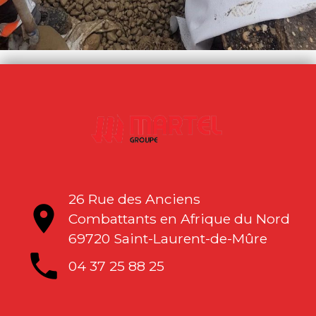
26 Rue des Anciens
location_on
Combattants en Afrique du Nord
69720 Saint-Laurent-de-Mûre
local_phone
04 37 25 88 25