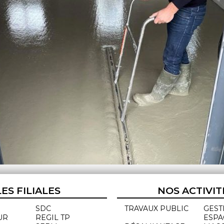
LES FILIALES
NOS ACTIVIT
SDC
TRAVAUX PUBLIC
GEST
UR
REGIL TP
ESPA